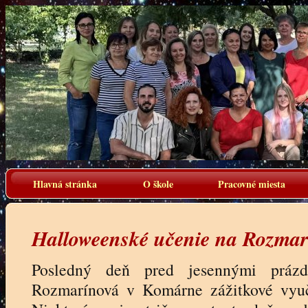
Hlavná stránka
O škole
Pracovné miesta
Halloweenské učenie na Rozmarí
Posledný deň pred jesennými práz
Rozmarínová v Komárne zážitkové vyuč