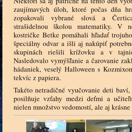
Niektorí sa aj patrične na tento deň vyo
zaujímavých úloh, ktoré počas dňa hra
zopakovali vybrané slová a Čertic
strašidelnou školou matematiky. V ne
kostričke Betke pomáhali hľadať trojuho
špeciálny odvar a išli aj nakúpiť potreb
skupinách riešili krížovku a v tajni
Nasledovalo vymýšľanie a čarovanie zak
hádaniek, veselý Halloween s Kozmixo
tekvíc z papiera.
Takéto netradičné vyučovanie deti baví,
posilňuje vzťahy medzi deťmi a učiteľ
nielen množstvo vedomostí, ale aj krásne 