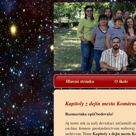
Hlavná stránka
O škole
Kapitoly z dejín mesta Komárno
Rozmarínka opäť bodovala!
Aj tento rok sa naši deviataci zúčastnili 
on-line formou prostredníctvom webovej
Kapitoly z dejín mesta 
archívom. Tému