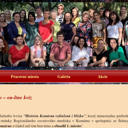
Pracovné miesta
Galéria
Akcie
 – on-line kvíz
súťažného kvízu
"História Komárna vzdialená i blízka"
, ktorý mimoriadne prebieh
 stránky Regionálneho osvetového strediska v Komárne v spolupráci so Štátn
Komárno
obsadil 1. miesto
zvládol náš tím bravúrne a
!