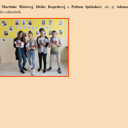
Martinke Illášovej
Dáške Koprdovej
Palimu Spišiakovi
Adamo
u
,
a
, ale aj
 ako náhradník.