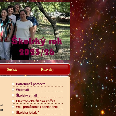
Súťaže
Rozvrhy
Potrebuješ pomoc?
Webmail
Školský email
Elektronická žiacka knižka
al
WiFi prihlásenie / odhlásenie
ym
Školská jedáleň