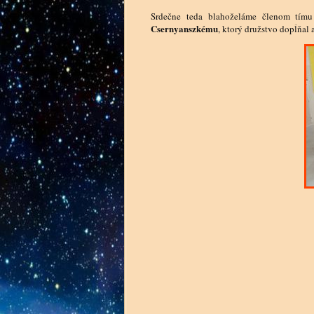
Srdečne teda blahoželáme členom tím
Csernyanszkému
, ktorý družstvo dopĺňal