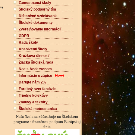
Zamestnanci školy
vi
Školský podporný tím
Dištančné vzdelávanie
Školské dokumenty
Zverejňovanie informácií
GDPR
Rada školy
Absolventi školy
Krúžková činnosť
Žiacka školská rada
Noc s Andersenom
Informácie o zápise
Darujte nám 2%
Farebný svet fantázie
Triedne kolektívy
Zmluvy a faktúry
Školská meteostanica
Naša škola sa zúčastňuje na Školskom
programe s finančnou podporu Európskej
únie