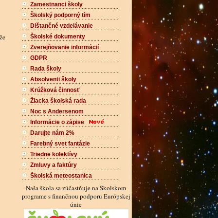
Zamestnanci školy
Školský podporný tím
Dištančné vzdelávanie
že
Školské dokumenty
Zverejňovanie informácií
GDPR
Rada školy
Absolventi školy
Krúžková činnosť
Žiacka školská rada
Noc s Andersenom
Informácie o zápise
Darujte nám 2%
Farebný svet fantázie
Triedne kolektívy
Zmluvy a faktúry
Školská meteostanica
Naša škola sa zúčastňuje na Školskom
programe s finančnou podporu Európskej
únie