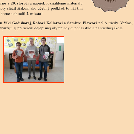
no v 20. storočí
a napriek rozsiahlemu materiálu
orý slúžil žiakom ako učebný podklad, to náš tím
2. miesto
ýborne a obsadil
!
Viki Godiškovej
Robovi Kollárovi
Samkovi Plavcovi
mu
,
a
z 9.A triedy. Veríme, 
ijú aj pri riešení dejepisnej olympiády či počas štúdia na strednej škole.