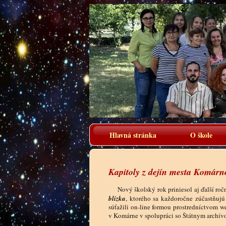
Hlavná stránka
O škole
Kapitoly z dejín mesta Komárno
Nový školský rok priniesol aj ďalší roč
blízka
, ktorého sa každoročne zúčastňujú 
súťažili on-line formou prostredníctvom 
v Komárne v spolupráci so Štátnym archív