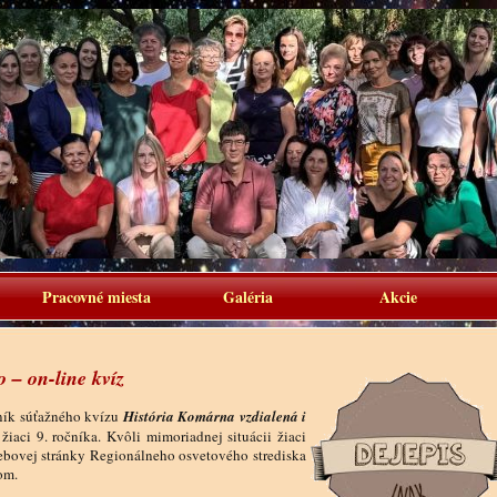
Pracovné miesta
Galéria
Akcie
 – on-line kvíz
ník súťažného kvízu
História Komárna vzdialená i
žiaci 9. ročníka. Kvôli mimoriadnej situácii žiaci
webovej stránky Regionálneho osvetového strediska
om.