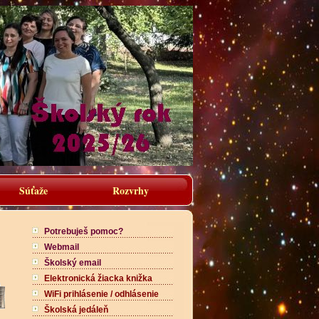
Súťaže
Rozvrhy
Potrebuješ pomoc?
Webmail
Školský email
Elektronická žiacka knižka
WiFi prihlásenie / odhlásenie
Školská jedáleň