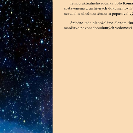
Komár
Témou aktuálneho ročníka bolo
zostavenému z archívnych dokumentov, kt
nevzdal, s náročnou témou sa popasoval v
Srdečne teda blahoželáme členom tí
množstvo novonadobudnutých vedomostí využ